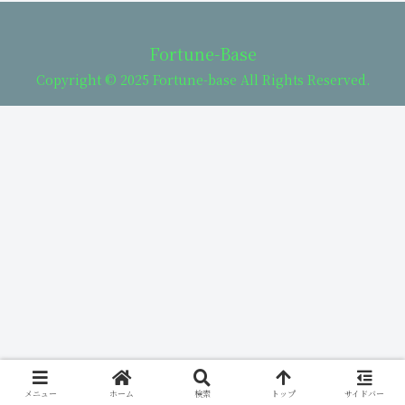
Fortune-Base
Copyright © 2025 Fortune-base All Rights Reserved.
メニュー
ホーム
検索
トップ
サイドバー